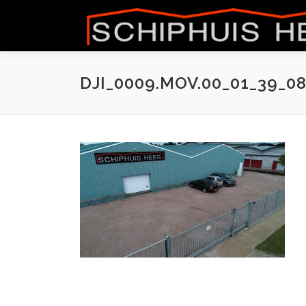
Naar
de
inhoud
springen
DJI_0009.MOV.00_01_39_08