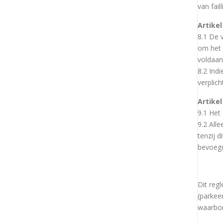
van fai
Artike
8.1 De 
om het 
voldaan
8.2 Indi
verplic
Artike
9.1 Het
9.2 All
tenzij 
bevoegd
Dit reg
(parkee
waarbor