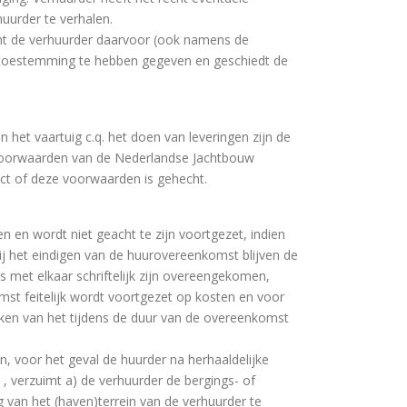
urder te verhalen.
acht de verhuurder daarvoor (ook namens de
ijk toestemming te hebben gegeven en geschiedt de
et vaartuig c.q. het doen van leveringen zijn de
voorwaarden van de Nederlandse Jachtbouw
act of deze voorwaarden is gehecht.
en wordt niet geacht te zijn voortgezet, indien
 Bij het eindigen van de huurovereenkomst blijven de
s met elkaar schriftelijk zijn overeengekomen,
t feitelijk wordt voortgezet op kosten en voor
jken van het tijdens de duur van de overeenkomst
n, voor het geval de huurder na herhaaldelijke
 , verzuimt a) de verhuurder de bergings- of
g van het (haven)terrein van de verhuurder te