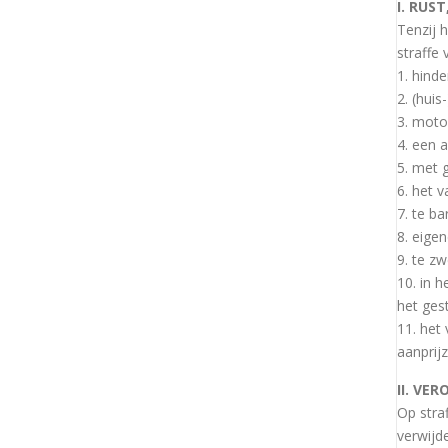
I. RUS
Tenzij 
straffe
1. hind
2. (huis
3. moto
4. een 
5. met 
6. het v
7. te b
8. eige
9. te z
10. in 
het gest
11. het
aanprij
II. VE
Op stra
verwijd