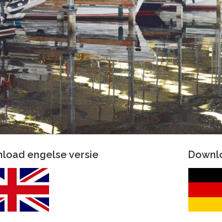
load engelse versie
Downlo