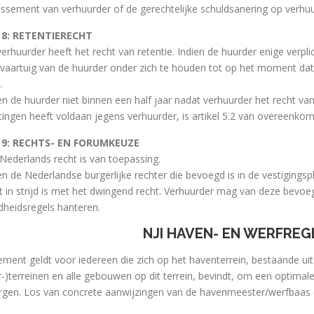
llissement van verhuurder of de gerechtelijke schuldsanering op verhuu
l 8: RETENTIERECHT
verhuurder heeft het recht van retentie. Indien de huurder enige verpl
vaartuig van de huurder onder zich te houden tot op het moment dat d
.
en de huurder niet binnen een half jaar nadat verhuurder het recht van
htingen heeft voldaan jegens verhuurder, is artikel 5.2 van overeenkom
l 9: RECHTS- EN FORUMKEUZE
 Nederlands recht is van toepassing.
een de Nederlandse burgerlijke rechter die bevoegd is in de vestigings
dit in strijd is met het dwingend recht. Verhuurder mag van deze bevoe
heidsregels hanteren.
NJI HAVEN- EN WERFRE
lement geldt voor iedereen die zich op het haventerrein, bestaande ui
r-)terreinen en alle gebouwen op dit terrein, bevindt, om een optimale 
gen. Los van concrete aanwijzingen van de havenmeester/werfbaas d