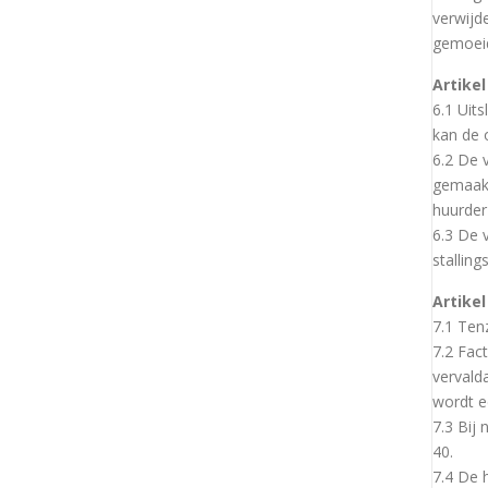
verwijd
gemoeid
Artikel
6.1 Uit
kan de 
6.2 De 
gemaakt
huurder 
6.3 De v
stalling
Artike
7.1 Ten
7.2 Fac
vervald
wordt e
7.3 Bij
40.
7.4 De 