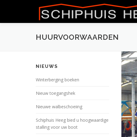
Naar
de
inhoud
springen
HUURVOORWAARDEN
NIEUWS
Winterberging boeken
Nieuw toegangshek
Nieuwe walbeschoeiing
Schiphuis Heeg bied u hoogwaardige
stalling voor uw boot