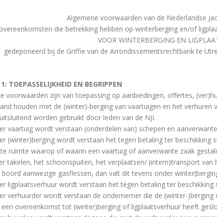
Algemene voorwaarden van de Nederlandse Jach
overeenkomsten die betrekking hebben op winterberging en/of lig
VOOR WINTERBERGING EN LIGPLA
gedeponeerd bij de Griffie van de Arrondissementsrechtbank te U
l 1: TOEPASSELIJKHEID EN BEGRIPPEN
ze voorwaarden zijn van toepassing op aanbiedingen, offertes, (ver
band houden met de (winter)-berging van vaartuigen en het verhuren 
itsluitend worden gebruikt door leden van de NJI.
er vaartuig wordt verstaan (onderdelen van) schepen en aanverwante
er (winter)berging wordt verstaan het tegen betaling ter beschikking s
te ruimte waarop of waarin een vaartuig of aanverwante zaak gestald 
er takelen, het schoonspuiten, het verplaatsen/ (intern)transport van
 boord aanwezige gasflessen, dan valt dit tevens onder winter(berging
er ligplaatsverhuur wordt verstaan het tegen betaling ter beschikking s
er verhuurder wordt verstaan de ondernemer die de (winter-)berging of
 een overeenkomst tot (winter)berging of ligplaatsverhuur heeft geslo