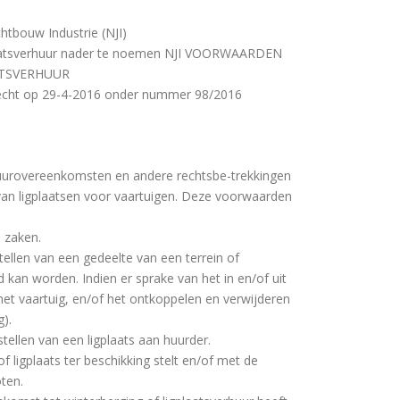
tbouw Industrie (NJI)
plaatsverhuur nader te noemen NJI VOORWAARDEN
ATSVERHUUR
trecht op 29-4-2016 onder nummer 98/2016
)huurovereenkomsten en andere rechtsbe-trekkingen
van ligplaatsen voor vaartuigen. Deze voorwaarden
 zaken.
tellen van een gedeelte van een terrein of
kan worden. Indien er sprake van het in en/of uit
 het vaartuig, en/of het ontkoppelen en verwijderen
).
tellen van een ligplaats aan huurder.
 ligplaats ter beschikking stelt en/of met de
ten.