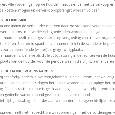
eren. Alle vorderingen op de huurder – inclusief de met de verkoop en
e kosten- mogen uit de verkoopopbrengst worden voldaan.
 6: BEEINDIGING
sluitend indien de verhuurder met een daartoe strekkend verzoek van d
overeenkomst met wederzijds goedvinden worden beëindigd.
verhuurder heeft in dat geval recht op vergoeding van alle vermogens
e kosten. Niettemin spant de verhuurder zich in de schade te beper
voor de betreffende (winter)bergings- of ligplaats.
erhuurder is, behalve als dit leidt tot storing in de rechten van de h
splaats van de huurder voor de periode waarin die vrij is, aan anderen
l 7: BETALINGSVOORWAARDEN
zij schriftelijk anders is overeengekomen, is de huursom, danwel enig 
turen dienen binnen 15 dagen betaald te worden. Bij niet-tijdige betal
ag. De contractuele rente is gelijk aan de geldende wettelijke rente p
en gedeelte van de maand gezien als een volle maand.
 niet-tijdige betaling is huurder aan verhuurder buitengerechtelijke k
huurder heeft niet het recht om zijn vorderingen met de vorderingen va