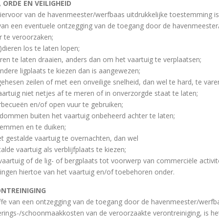
T, ORDE EN VEILIGHEID
hiervoor van de havenmeester/werfbaas uitdrukkelijke toestemming is 
 van een eventuele ontzegging van de toegang door de havenmeeste
er te veroorzaken;
-)dieren los te laten lopen;
ren te laten draaien, anders dan om het vaartuig te verplaatsen;
andere ligplaats te kiezen dan is aangewezen;
gehesen zeilen of met een onveilige snelheid, dan wel te hard, te vare
aartuig niet netjes af te meren of in onverzorgde staat te laten;
arbecueën en/of open vuur te gebruiken;
ndommen buiten het vaartuig onbeheerd achter te laten;
wemmen en te duiken;
het gestalde vaartuig te overnachten, dan wel
alde vaartuig als verblijfplaats te kiezen;
 vaartuig of de lig- of bergplaats tot voorwerp van commerciële activi
zingen hiertoe van het vaartuig en/of toebehoren onder.
RONTREINIGING
ffe van een ontzegging van de toegang door de havenmeester/werfba
erings-/schoonmaakkosten van de veroorzaakte verontreiniging, is h