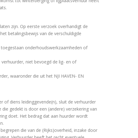
omst tot winterberging of ligplaatsverhuur heeft
ats.
 laten zijn. Op eerste verzoek overhandigt de
het betalingsbewijs van de verschuldigde
iet toegestaan onderhoudswerkzaamheden of
verhuurder, niet bevoegd de lig- en of
urder, waaronder die uit het NJI HAVEN- EN
 of diens leidinggevende(n), sluit de verhuurder
e die gedekt is door een (andere) verzekering van
ring doet. Het bedrag dat aan huurder wordt
n.
begrepen die van de (Rijks)overheid, inzake door
ging. Verhuurder heeft het recht eventuele