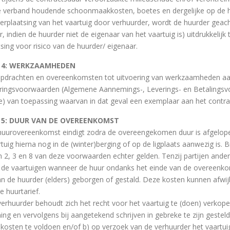
 verband houdende schoonmaakkosten, boetes en dergelijke op de hu
 verplaatsing van het vaartuig door verhuurder, wordt de huurder ge
r, indien de huurder niet de eigenaar van het vaartuig is) uitdrukkel
tsing voor risico van de huurder/ eigenaar.
l 4: WERKZAAMHEDEN
pdrachten en overeenkomsten tot uitvoering van werkzaamheden aan h
eringsvoorwaarden (Algemene Aannemings-, Leverings- en Betalings
ie) van toepassing waarvan in dat geval een exemplaar aan het contr
l 5: DUUR VAN DE OVEREENKOMST
huurovereenkomst eindigt zodra de overeengekomen duur is afgelopen 
rtuig hierna nog in de (winter)berging of op de ligplaats aanwezig is.
en 2, 3 en 8 van deze voorwaarden echter gelden. Tenzij partijen ander
de vaartuigen wanneer de huur ondanks het einde van de overeenkoms
van de huurder (elders) geborgen of gestald. Deze kosten kunnen afwi
e huurtarief.
verhuurder behoudt zich het recht voor het vaartuig te (doen) verkope
ng en vervolgens bij aangetekend schrijven in gebreke te zijn gesteld
gskosten te voldoen en/of b) op verzoek van de verhuurder het vaartui