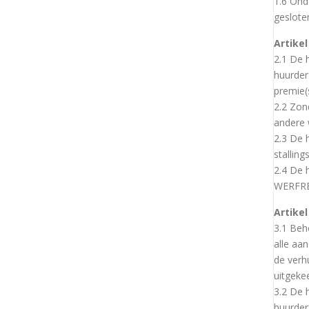
1.6 Ond
geslote
Artike
2.1 De h
huurder
premie(
2.2 Zon
andere 
2.3 De 
stalling
2.4 De 
WERFREG
Artike
3.1 Beh
alle aa
de verh
uitgeke
3.2 De 
huurder