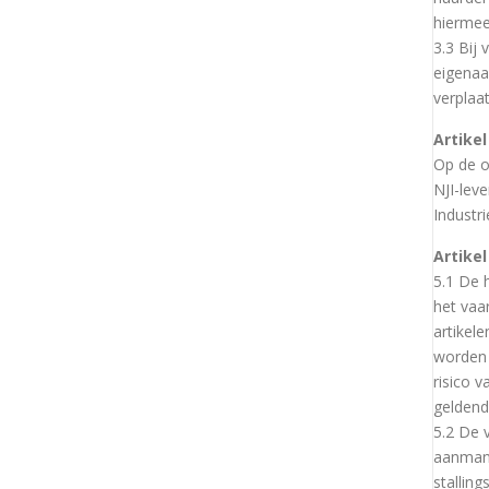
hiermee
3.3 Bij
eigenaa
verplaa
Artike
Op de o
NJI-lev
Industr
Artike
5.1 De 
het vaa
artikel
worden 
risico 
geldend
5.2 De 
aanmani
stallin