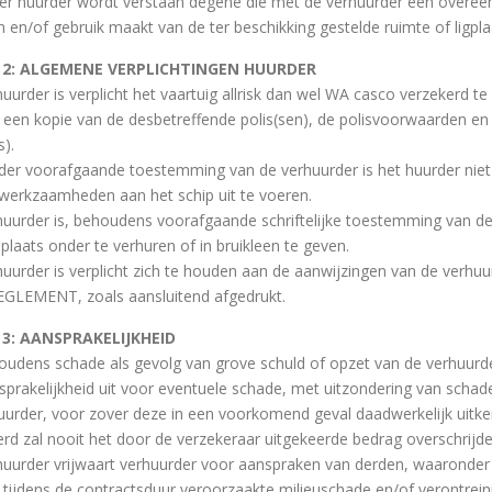
er huurder wordt verstaan degene die met de verhuurder een overeenk
n en/of gebruik maakt van de ter beschikking gestelde ruimte of ligpla
l 2: ALGEMENE VERPLICHTINGEN HUURDER
uurder is verplicht het vaartuig allrisk dan wel WA casco verzekerd te
 een kopie van de desbetreffende polis(sen), de polisvoorwaarden en 
s).
der voorafgaande toestemming van de verhuurder is het huurder n
werkzaamheden aan het schip uit te voeren.
huurder is, behoudens voorafgaande schriftelijke toestemming van de 
splaats onder te verhuren of in bruikleen te geven.
huurder is verplicht zich te houden aan de aanwijzingen van de verhu
LEMENT, zoals aansluitend afgedrukt.
l 3: AANSPRAKELIJKHEID
oudens schade als gevolg van grove schuld of opzet van de verhuurder
nsprakelijkheid uit voor eventuele schade, met uitzondering van schad
uurder, voor zover deze in een voorkomend geval daadwerkelijk uitke
erd zal nooit het door de verzekeraar uitgekeerde bedrag overschrijde
huurder vrijwaart verhuurder voor aanspraken van derden, waaronder 
 tijdens de contractsduur veroorzaakte milieuschade en/of verontreini