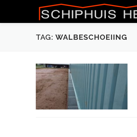
Naar
de
inhoud
springen
TAG:
WALBESCHOEIING