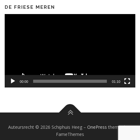
DE FRIESE MEREN
Videospeler
00:00
01:10
Auteursrecht © 2026 Schiphuis Heeg
–
OnePress
thema door
FameThemes