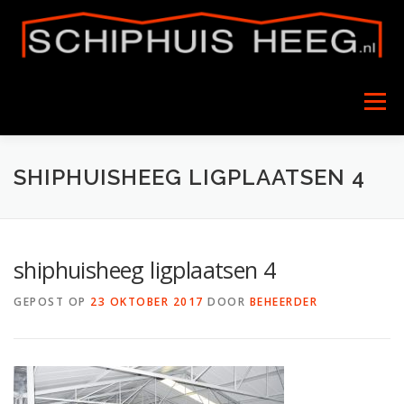
Naar
de
inhoud
springen
Menu
HOME
SCHIPHUIS
TARIEVEN
SHIPHUISHEEG LIGPLAATSEN 4
BESCHIKBAARHEID
FOTO’S
CONTACT
shiphuisheeg ligplaatsen 4
GEPOST OP
23 OKTOBER 2017
DOOR
BEHEERDER