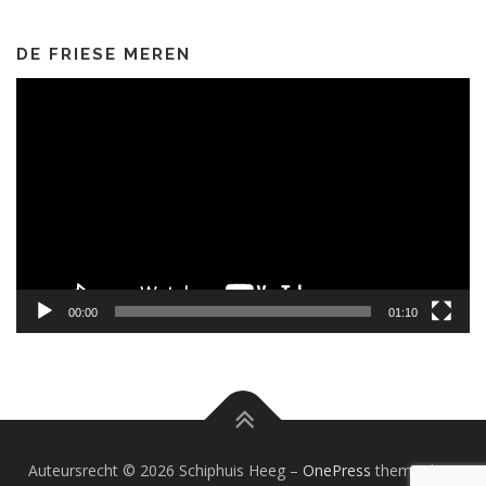
DE FRIESE MEREN
Videospeler
00:00
01:10
Auteursrecht © 2026 Schiphuis Heeg
–
OnePress
thema door